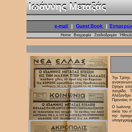
Ιωάννης Μεταξάς
Ιωάννης Μεταξάς
e-mail
|
Guest Book
|
Ενημερώσ
Home
Βιογραφία
Σταδιοδρομία
Ήθος&
Την Τρίτην
ανακοινώνο
ζήτησε από
πατρίδα. 
Αλέξανδρο
Προνοίας τ
Ο Ιωάννης 
οικία του 
την προηγ
υπογεγραμμ