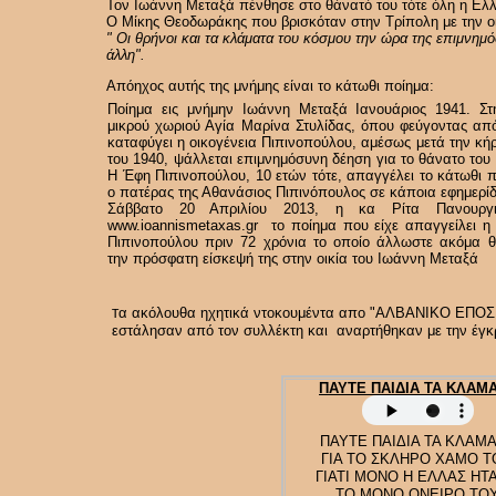
Τον Ιωάννη Μεταξά πένθησε στο θάνατό του τότε όλη η Ελ
Ο Μίκης Θεοδωράκης που βρισκόταν στην Τρίπολη με την οι
" Oι θρήνοι και τα κλάματα του κόσμου την ώρα της επιμνη
άλλη".
Απόηχος αυτής της μνήμης είναι το κάτωθι ποίημα:
Ποίημα εις μνήμην Ιωάννη Μεταξά Ιανουάριος 1941. Στ
μικρού χωριού Αγία Μαρίνα Στυλίδας, όπου φεύγοντας από
καταφύγει η οικογένεια Πιπινοπούλου, αμέσως μετά την κή
του 1940, ψάλλεται επιμνημόσυνη δέηση για το θάνατο το
Η Έφη Πιπινοπούλου, 10 ετών τότε, απαγγέλει το κάτωθι 
ο πατέρας της Αθανάσιος Πιπινόπουλος σε κάποια εφημερίδ
Σάββατο 20 Απριλίου 2013, η κα Ρίτα Πανουργι
www.ioannismetaxas.gr το ποίημα που είχε απαγγείλει η
Πιπινοπούλου πριν 72 χρόνια το οποίο άλλωστε ακόμα θ
την πρόσφατη είσκεψή της στην οικία του Ιωάννη Μεταξά
α ακόλουθα ηχητικά ντοκουμέντα απο "ΑΛΒΑΝΙΚΟ ΕΠΟΣ, ο
Τ
εστάλησαν από τον συλλέκτη και αναρτήθηκαν με την έγκρ
ΠΑΥΤΕ ΠΑΙΔΙΑ ΤΑ ΚΛΑΜ
ΠΑΥΤΕ ΠΑΙΔΙΑ ΤΑ ΚΛΑΜ
ΓΙΑ ΤΟ ΣΚΛΗΡΟ ΧΑΜΟ Τ
ΓΙΑΤΙ ΜΟΝΟ Η ΕΛΛΑΣ ΗΤ
ΤΟ ΜΟΝΟ ΟΝΕΙΡΟ ΤΟ