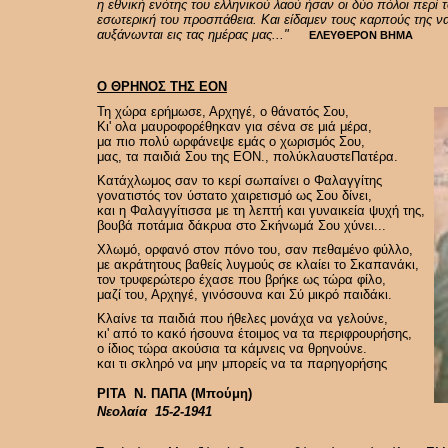
η εθνική ενότης του ελληνικού λαού ήσαν οι δύο πόλοι περί 
εσωτερική του προσπάθεια. Και είδαμεν τους καρπούς της ν
αυξάνωνται εις τας ημέρας μας..."
ΕΛΕΥΘΕΡΟΝ ΒΗΜΑ
Ο ΘΡΗΝΟΣ ΤΗΣ ΕΟΝ
Τη χώρα ερήμωσε, Αρχηγέ, ο θάνατός Σου,
Κι' ολα μαυροφορέθηκαν για σένα σε μιά μέρα,
μα πιο πολύ ωρφάνεψε εμάς ο χωρισμός Σου,
μας, τα παιδιά Σου της ΕΟΝ., πολύκλαυστεΠατέρα.
Κατάχλωμος σαν το κερί σωπαίνει ο Φαλαγγίτης
γονατιστός τον ύστατο χαιρετισμό ως Σου δίνει,
και η Φαλαγγίτισσα με τη λεπτή και γυναικεία ψυχή της,
βουβά ποτάμια δάκρυα στο Σκήνωμά Σου χύνει...
Χλωμό, ορφανό στον πόνο του, σαν πεθαμένο φύλλο,
με ακράτητους βαθείς λυγμούς σε κλαίει το Σκαπανάκι,
τον τρυφερώτερο έχασε που βρήκε ως τώρα φίλο,
μαζί του, Αρχηγέ, γινόσουνα και Σύ μικρό παιδάκι.
Κλαίνε τα παιδιά που ήθελες μονάχα να γελούνε,
κι' από το κακό ήσουνα έτοιμος να τα περιφρουρήσης,
ο ίδιος τώρα ακούσια τα κάμνεις να θρηνούνε.
και τι σκληρό να μην μπορείς να τα παρηγορήσης
ΡΙΤΑ Ν. ΠΑΠΑ (Μπούμη)
Νεολαία 15-2-1941