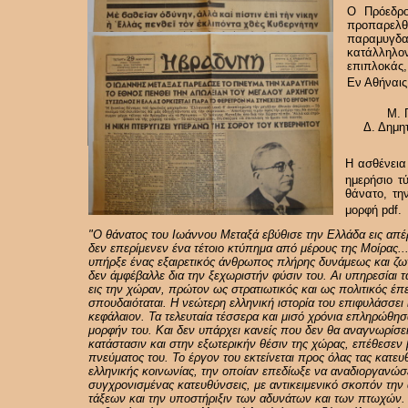
Ο Πρόεδρο
προπαρελθ
παραμυγδα
κατάλληλο
επιπλοκάς,
Εν Αθήναις
Μ. 
Δ. Δημη
Η ασθένεια
ημερήσιο τ
θάνατο, τη
μορφή pdf
"Ο θάνατος του Ιωάννου Μεταξά εβύθισε την Ελλάδα εις απέρ
δεν επερίμενεν ένα τέτοιο κτύπημα από μέρους της Μοίρας.
υπήρξε ένας εξαιρετικός άνθρωπος πλήρης δυνάμεως και ζωτ
δεν άμφέβαλλε δια την ξεχωριστήν φύσιν του. Αι υπηρεσίαι 
εις την χώραν, πρώτον ως στρατιωτικός και ως πολιτικός έπε
σπουδαιόταται. Η νεώτερη ελληνική ιστορία του επιφυλάσσει ι
κεφάλαιον. Τα τελευταία τέσσερα και μισό χρόνια επληρώθησ
μορφήν του. Και δεν υπάρχει κανείς που δεν θα αναγνωρίσει 
κατάστασιν και στην εξωτερικήν θέσιν της χώρας, επέθεσεν 
πνεύματος του. Το έργον του εκτείνεται προς όλας τας κατευ
ελληνικής κοινωνίας, την οποίαν επεδίωξε να αναδιοργανώσε
συγχρονισμένας κατευθύνσεις, με αντικειμενικό σκοπόν τη
τάξεων και την υποστήριξιν των αδυνάτων και των πτωχών. 