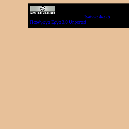
"Ιωάννης Μεταξάς"
αναφορά
Ιωάννα Φωκά
διέπεται 
Παράγωγα Έργα 3.0 Unported
.