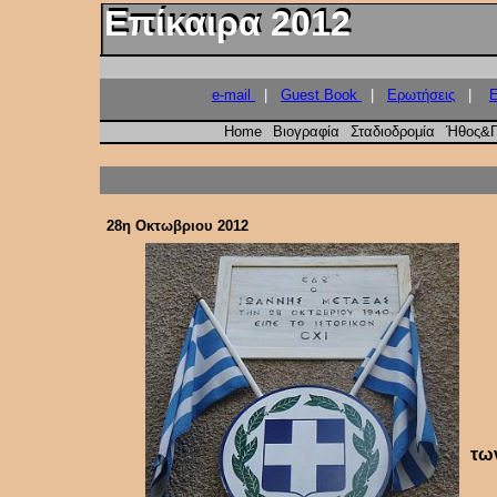
Επίκαιρα 2012
Επίκαιρα 2012
e-mail
|
Guest Book
|
Ερωτήσεις
|
Ε
Home
Βιογραφία
Σταδιοδρομία
Ήθος&Π
28η Οκτωβριου 2012
τω